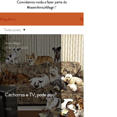
Convidamos vocês a fazer parte do
#teamAmiciAllegri !
Blog Amici
Todos posts
Todos posts
Amici Allegri
31 de jul. de 2020
Dicas e
Cuidados
Unhas
Tosa
Alimentação
Curiosidades
Cachorros e TV, pode isso?
Castração
Genética