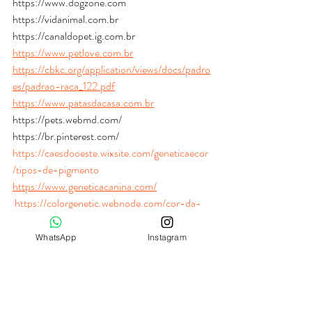
https://www.dogzone.com
https://vidanimal.com.br
https://canaldopet.ig.com.br
https://www.petlove.com.br
https://cbkc.org/application/views/docs/padro
es/padrao-raca_122.pdf
https://www.patasdacasa.com.br
https://pets.webmd.com/
https://br.pinterest.com/
https://caesdooeste.wixsite.com/geneticaecor
/tipos-de-pigmento
https://www.geneticacanina.com/
https://colorgenetic.webnode.com/cor-da-
trufa/
https://www.nationalgeographicbrasil.com/ani
WhatsApp
Instagram
mais/
Spitz Alemão
Amici Allegri
Lulu da Pomerânia
cachorro
Cores Spitz Alemão
genética