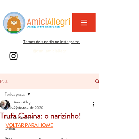
Temos dois perfis no Instagram:
@canilamiciallegri
@amiciallegri_life
Post
Todos posts
Amici Allegri
Todos posts
22 de nov. de 2020
Trufa Canina: o narizinho!
Dicas e Cuidados
VOLTAR PARA HOME
Unhas
Tosa