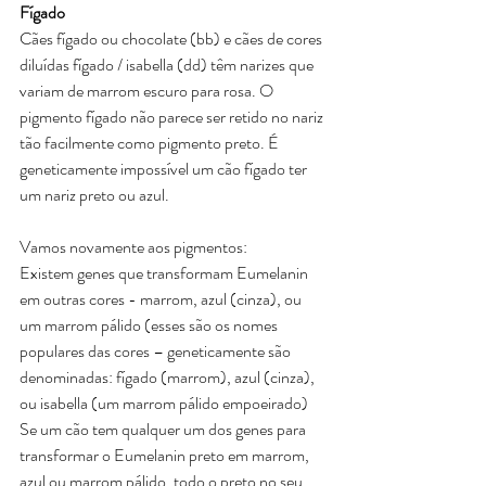
Fígado
Cães fígado ou chocolate (bb) e cães de cores 
diluídas fígado / isabella (dd) têm narizes que 
variam de marrom escuro para rosa. O 
pigmento fígado não parece ser retido no nariz 
tão facilmente como pigmento preto. É 
geneticamente impossível um cão fígado ter 
um nariz preto ou azul.
Vamos novamente aos pigmentos:
Existem genes que transformam Eumelanin 
em outras cores - marrom, azul (cinza), ou 
um marrom pálido (esses são os nomes 
populares das cores – geneticamente são 
denominadas: fígado (marrom), azul (cinza), 
ou isabella (um marrom pálido empoeirado) 
Se um cão tem qualquer um dos genes para 
transformar o Eumelanin preto em marrom, 
azul ou marrom pálido, todo o preto no seu 