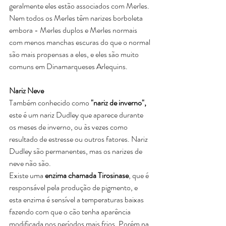
geralmente eles estão associados com Merles. 
Nem todos os Merles têm narizes borboleta 
embora - Merles duplos e Merles normais 
com menos manchas escuras do que o normal 
são mais propensas a eles, e eles são muito 
comuns em Dinamarqueses Arlequins.
Nariz Neve
Também conhecido como 
"nariz de inverno",
este é um nariz Dudley que aparece durante 
os meses de inverno, ou às vezes como 
resultado de estresse ou outros fatores. Nariz 
Dudley são permanentes, mas os narizes de 
neve não são.
Existe uma 
enzima chamada Tirosinase
, que é 
responsável pela produção de pigmento, e 
esta enzima é sensível a temperaturas baixas 
fazendo com que o cão tenha aparência 
modificada nos períodos mais frios. Porém na 