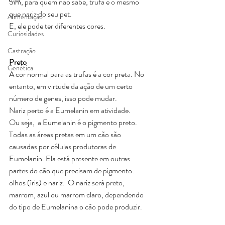
Sim, para quem não sabe, trufa é o mesmo 
que nariz do seu pet.
Alimentação
E, ele pode ter diferentes cores.
Curiosidades
Castração
Preto
Genética
A cor normal para as trufas é a cor preta. No 
entanto, em virtude da ação de um certo 
número de genes, isso pode mudar.
Nariz perto é a Eumelanin em atividade.
Ou seja,  a Eumelanin é o pigmento preto. 
Todas as áreas pretas em um cão são 
causadas ​​por células produtoras de 
Eumelanin. Ela está presente em outras 
partes do cão que precisam de pigmento: 
olhos (íris) e nariz.  O nariz será preto, 
marrom, azul ou marrom claro, dependendo 
do tipo de Eumelanina o cão pode produzir. 