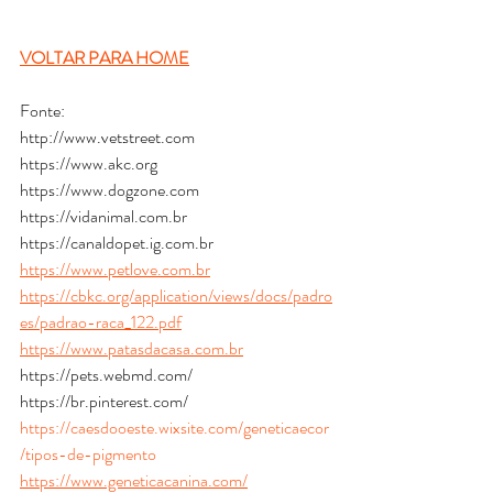
VOLTAR PARA HOME
Fonte:
http://www.vetstreet.com
https://www.akc.org
https://www.dogzone.com
https://vidanimal.com.br
https://canaldopet.ig.com.br
https://www.petlove.com.br
https://cbkc.org/application/views/docs/padro
es/padrao-raca_122.pdf
https://www.patasdacasa.com.br
https://pets.webmd.com/
https://br.pinterest.com/
https://caesdooeste.wixsite.com/geneticaecor
/tipos-de-pigmento
https://www.geneticacanina.com/