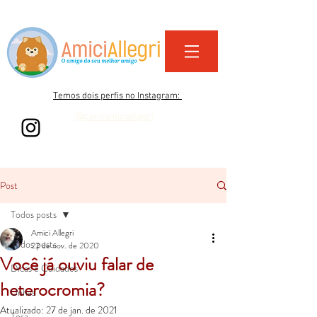
Temos dois perfis no Instagram:
@canilamiciallegri
@amiciallegri_life
Post
Todos posts
Amici Allegri
Todos posts
22 de nov. de 2020
Você já ouviu falar de
Dicas e Cuidados
heterocromia?
Unhas
Atualizado:
27 de jan. de 2021
Tosa