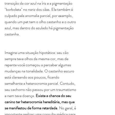
transição da cor azul na íris e a pigmentação 
"borboleta" no nariz dos cães. Ele também é 
culpado pela anomalia parcial, por exemplo, 
quando um pet tem o olho castanho e o outro 
azul, mas dentro do azulado há pigmentação 
castanha.  
Imagine uma situação hipotética: seu cão 
sempre teve olhos da mesma cor, mas de 
repente você começou a perceber algumas 
mudanças na tonalidade. O castanho escuro 
está clareando aos poucos, ficando 
semelhante a heterocromia parcial. Contudo, 
seu cachorro não passou por um traumatismo 
e nem teve doença. 
Existe a chance do seu 
canino ter heterocromia hereditária, mas que 
se manifestou de forma retardada
. No geral, é 
importante realizar uma consulta médica para 