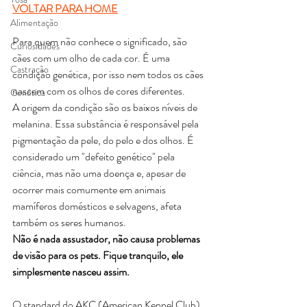
VOLTAR PARA HOME
Alimentação
Para quem não conhece o significado, são 
Curiosidades
cães com um olho de cada cor. É uma 
Castração
condição genética, por isso nem todos os cães 
nascem com os olhos de cores diferentes.
Genética
A origem da condição são os baixos níveis de 
melanina. Essa substância é responsável pela 
pigmentação da pele, do pelo e dos olhos. É 
considerado um "defeito genético" pela 
ciência, mas não uma doença e, apesar de 
ocorrer mais comumente em animais 
mamíferos domésticos e selvagens, afeta 
também os seres humanos.
Não é nada assustador, não causa problemas 
de visão para os pets. Fique tranquilo, ele 
simplesmente nasceu assim.
O standard do AKC (American Kennel Club) 