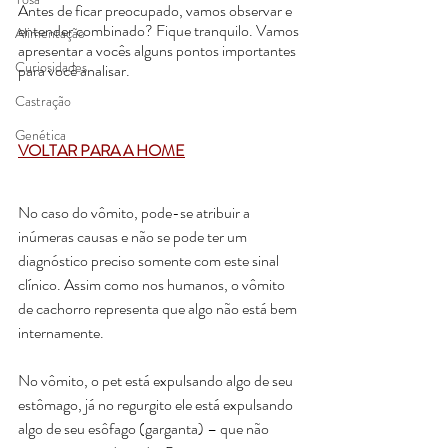
Antes de ficar preocupado, vamos observar e 
entender combinado? Fique tranquilo. Vamos 
Alimentação
apresentar a vocês alguns pontos importantes 
Curiosidades
para você analisar. 
Castração
Genética
VOLTAR PARA A HOME
No caso do vômito, pode-se atribuir a 
inúmeras causas e não se pode ter um 
diagnóstico preciso somente com este sinal 
clínico. Assim como nos humanos, o vômito 
de cachorro representa que algo não está bem 
internamente.
No vômito, o pet está expulsando algo de seu 
estômago, já no regurgito ele está expulsando 
algo de seu esôfago (garganta) – que não 