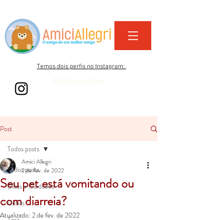
Temos dois perfis no Instagram:
@canilamiciallegri
@amiciallegri_life
Post
Todos posts
Amici Allegri
Todos posts
2 de fev. de 2022
Seu pet está vomitando ou
Dicas e Cuidados
com diarreia?
Unhas
Atualizado:
2 de fev. de 2022
Tosa