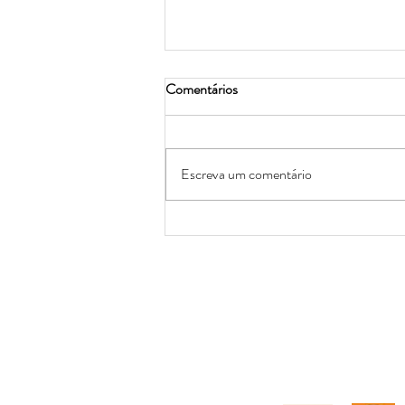
Comentários
Escreva um comentário
Lágrima ácida, que na verdade
não é acida!
Conhece as nos
Postamos diariame
importantes, informaçõe
nossos filh