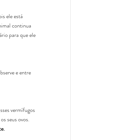
s ele está 
nimal continua 
rio para que ele 
bserve e entre 
sses vermífugos 
os seus ovos.
e.