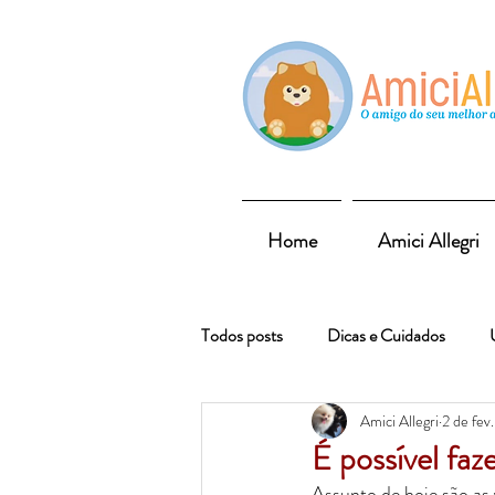
Home
Amici Allegri
Todos posts
Dicas e Cuidados
Amici Allegri
2 de fev
É possível faz
Assunto de hoje são as 