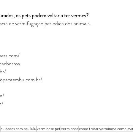
urados, os pets podem voltar a ter vermes?
ncia de vermifugação periódica dos animais.
pets.com/
cachorros
br/
riopacaembu.com.br/
m/
m/
cuidados com seu lulu
verminose pet
verminose
como tratar verminose
como evi