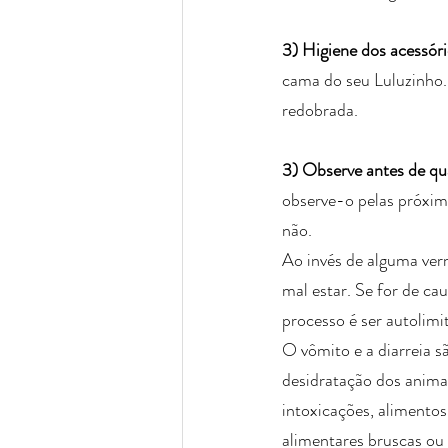
3) Higiene dos acessór
cama do seu Luluzinho
redobrada.
3) Observe antes de qu
observe-o pelas próxima
não. 
Ao invés de alguma verm
mal estar. Se for de ca
processo é ser autolimi
O vômito e a diarreia s
desidratação dos animai
intoxicações, alimento
alimentares bruscas ou 