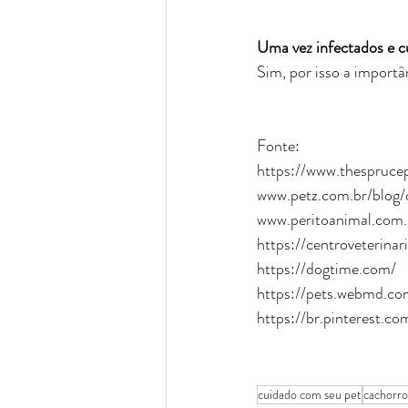
Uma vez infectados e c
Sim, por isso a importâ
Fonte:
https://www.thespruce
www.petz.com.br/blog/
www.peritoanimal.com.
https://centroveterina
https://dogtime.com/
https://pets.webmd.co
https://br.pinterest.co
cuidado com seu pet
cachorro