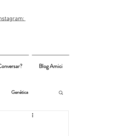
Instagram:
ciallegri_life
onversar?
Blog Amici
Genética