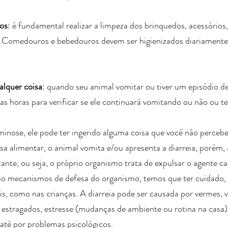
ios
: é fundamental realizar a limpeza dos brinquedos, acessórios,
. Comedouros e bebedouros devem ser higienizados diariament
alquer coisa
: quando seu animal vomitar ou tiver um episódio de 
s horas para verificar se ele continuará vomitando ou não ou te
inose, ele pode ter ingerido alguma coisa que você não percebeu
usa alimentar, o animal vomita e/ou apresenta a diarreia, porém,
tante, ou seja, o próprio organismo trata de expulsar o agente ca
ão mecanismos de defesa do organismo, temos que ter cuidado, p
s, como nas crianças. A diarreia pode ser causada por vermes, vi
s estragados, estresse (mudanças de ambiente ou rotina na casa
até por problemas psicológicos. 