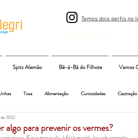
Temos dois perfis no 
@canilamiciallegri
@ami
Spitz Alemão
Bê-á-Bâ do Filhote
Vamos C
Unhas
Tosa
Alimentação
Curiosidades
Castração
. de 2022
er algo para prevenir os vermes?
verminoses. Fique tranquilo, é fácil mantê-las sob controle.