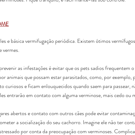
OME
es e básica vermifugação periódica. Existem ótimos vermífugos 
e vermes. 
revenir as infestações é evitar que os pets sadios frequentem 
or animais que possam estar parasitados, como, por exemplo, p
ito curiosos e ficam enlouquecidos quando saem para passear, 
les entrarão em contato com alguma verminose, mais cedo ou mai
ugares abertos e contato com outros cães pode evitar contaminaç
ometer a socialização do seu cachorro. Imagine ele não ter con
 estressado por conta da preocupação com verminoses. Complic