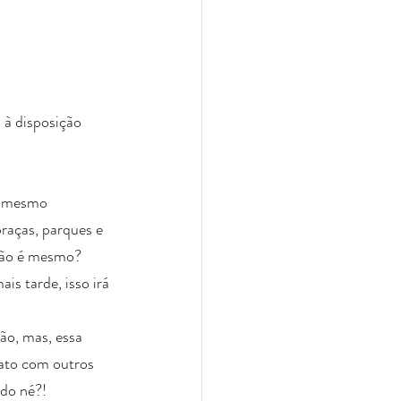
à disposição 
o mesmo 
raças, parques e 
não é mesmo? 
s tarde, isso irá 
ão, mas, essa 
tato com outros 
ado né?!