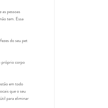
e as pessoas 
 não tem. Essa 
 fezes do seu pet 
u próprio corpo 
 estão em todo 
locais que o seu 
til para eliminar 